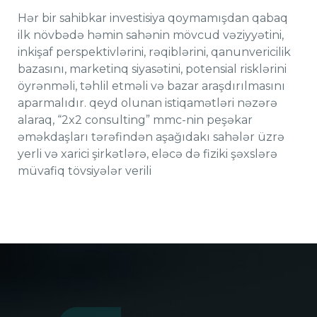
Hər bir sahibkar investisiya qoymamışdan qabaq
ilk növbədə həmin sahənin mövcud vəziyyətini,
inkişaf perspektivlərini, rəqiblərini, qanunvericilik
bazasını, marketinq siyasətini, potensial risklərini
öyrənməli, təhlil etməli və bazar araşdırılmasını
aparmalıdır. qeyd olunan istiqamətləri nəzərə
alaraq, “2x2 consulting” mmc-nin peşəkar
əməkdaşları tərəfindən aşağıdakı sahələr üzrə
yerli və xarici şirkətlərə, eləcə də fiziki şəxslərə
müvafiq tövsiyələr verili