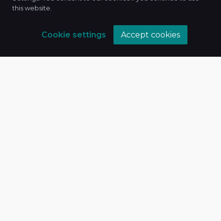
this website.
Xidmətlərimiz
Cookie settings
Accept cookies
Hüquq xidmətləri
Təlimlər
Araşdırmalar
Maliyyə və vergi
İt xidmətləri
Səhifələr
Ana səhifə
Hqqımızda