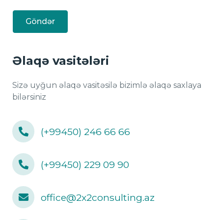
Göndər
Əlaqə vasitələri
Sizə uyğun əlaqə vasitəsilə bizimlə əlaqə saxlaya
bilərsiniz
(+99450) 246 66 66
(+99450) 229 09 90
office@2x2consulting.az