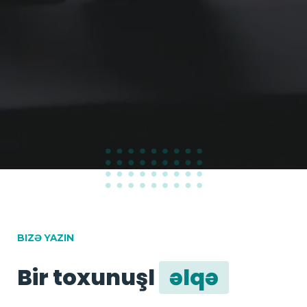
100
%
BIZƏ YAZIN
Bir toxunuşl
əlqə