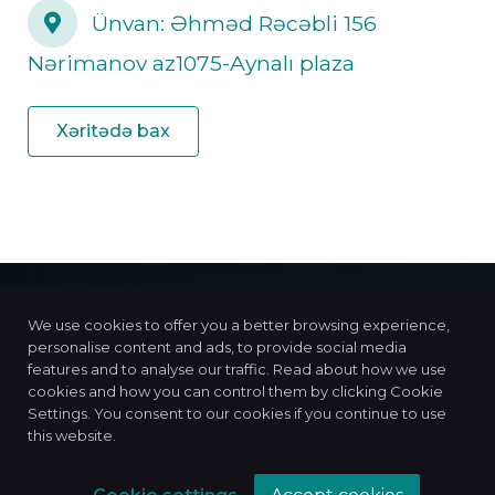
Ünvan: Əhməd Rəcəbli 156
Nərimanov az1075-Aynalı plaza
Xəritədə bax
We use cookies to offer you a better browsing experience,
personalise content and ads, to provide social media
features and to analyse our traffic. Read about how we use
2x2
Consulting
cookies and how you can control them by clicking Cookie
Settings. You consent to our cookies if you continue to use
this website.
Sizlər üçün bu qədər asan xidmətləri
2x2consulting göstərir