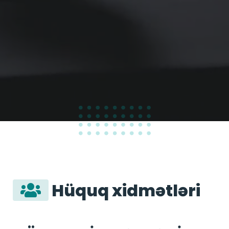
100
%
Hüquq xidmətləri