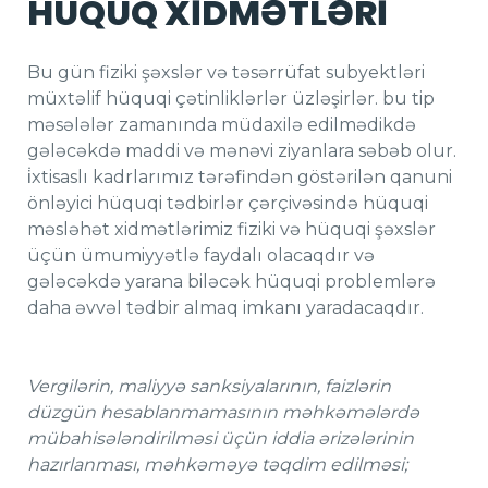
HÜQUQ XİDMƏTLƏRİ
Bu gün fiziki şəxslər və təsərrüfat subyektləri
müxtəlif hüquqi çətinliklərlər üzləşirlər. bu tip
məsələlər zamanında müdaxilə edilmədikdə
gələcəkdə maddi və mənəvi ziyanlara səbəb olur.
i̇xtisaslı kadrlarımız tərəfindən göstərilən qanuni
önləyici hüquqi tədbirlər çərçivəsində hüquqi
məsləhət xidmətlərimiz fiziki və hüquqi şəxslər
üçün ümumiyyətlə faydalı olacaqdır və
gələcəkdə yarana biləcək hüquqi problemlərə
daha əvvəl tədbir almaq imkanı yaradacaqdır.
Vergilərin, maliyyə sanksiyalarının, faizlərin
düzgün hesablanmamasının məhkəmələrdə
mübahisələndirilməsi üçün iddia ərizələrinin
hazırlanması, məhkəməyə təqdim edilməsi;