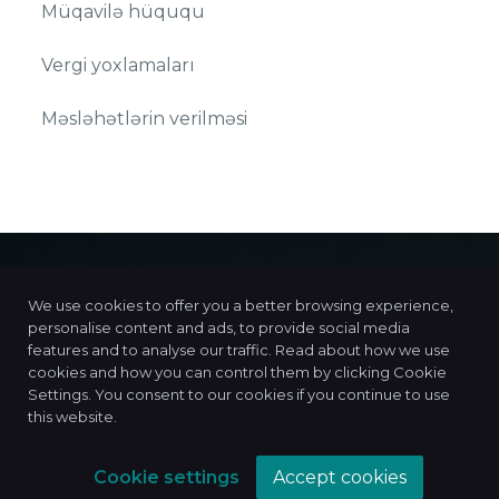
Müqavilə hüququ
Vergi yoxlamaları
Məsləhətlərin verilməsi
We use cookies to offer you a better browsing experience,
personalise content and ads, to provide social media
features and to analyse our traffic. Read about how we use
2x2
Consulting
cookies and how you can control them by clicking Cookie
Settings. You consent to our cookies if you continue to use
this website.
Sizlər üçün bu qədər asan xidmətləri
2x2consulting göstərir
Cookie settings
Accept cookies