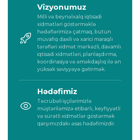
Vizyonumuz
Milli və beynəlxalq iqtisadi 
xidmətləri göstərməklə 
hədəflərimizə çatmaq, bütün 
müvafiq daxili və xarici maraqlı 
tərəfləri xidmət mərkəzli, davamlı 
iqtisadi xidmətləri, planlaşdırma, 
koordinasiya və əməkdaşlıq ilə ən 
yüksək səviyyəyə gətirmək.
Hədəfimiz
Təcrübəli işçilərimizlə 
müştəriləmizə etibarlı, keyfiyyətli 
və sürətli xidmətlər göstərmək 
qarşımızdakı əsas hədəfimizdir.