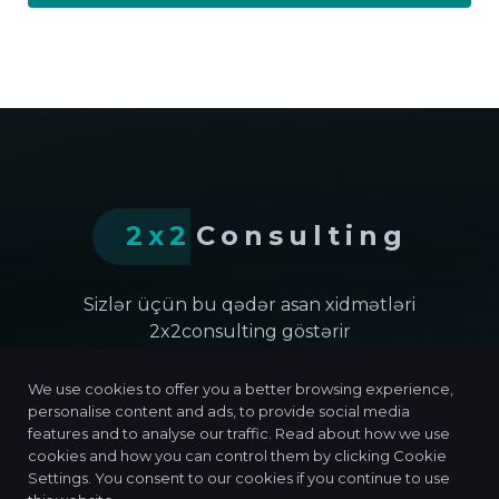
2x2
Consulting
Sizlər üçün bu qədər asan xidmətləri
2x2consulting göstərir
We use cookies to offer you a better browsing experience,
(+99450) 229 09 90
personalise content and ads, to provide social media
features and to analyse our traffic. Read about how we use
office@2x2consulting.az
cookies and how you can control them by clicking Cookie
AZ 1033, Bakı ş. Nərimanov ray. Ağa
Settings. You consent to our cookies if you continue to use