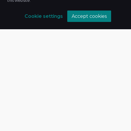
this website.
Neymətulla 44
Cookie settings
Accept cookies
Bizimlə əlaqə
Xidmətlərimiz
Hüquq xidmətləri
Təlimlər
Araşdırmalar
Maliyyə və vergi
İt xidmətləri