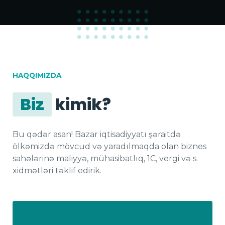
100
%
HAQQIMIZDA
Biz
kimik?
Bu qədər asan! Bazar iqtisadiyyatı şəraitdə 
ölkəmizdə mövcud və yaradılmaqda olan biznes 
sahələrinə maliyyə, mühasibatlıq, 1C, vergi və s. 
xidmətləri təklif edirik.