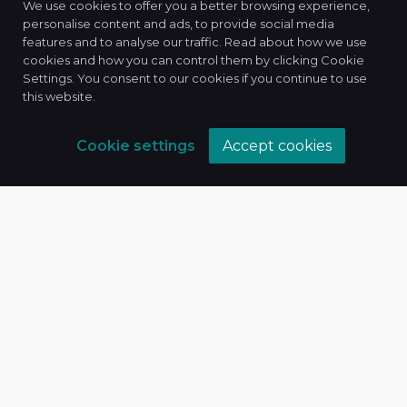
Bizimlə əlaqə
We use cookies to offer you a better browsing experience,
personalise content and ads, to provide social media
features and to analyse our traffic. Read about how we use
cookies and how you can control them by clicking Cookie
Settings. You consent to our cookies if you continue to use
this website.
Cookie settings
Accept cookies
Xidmətlərimiz
Hüquq xidmətləri
Təlimlər
Araşdırmalar
Maliyyə və vergi
İt xidmətləri