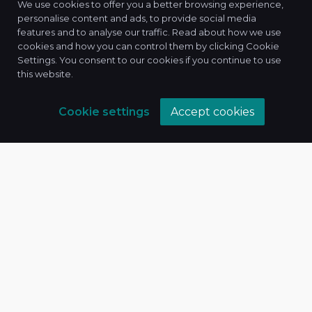
Bizimlə əlaqə
We use cookies to offer you a better browsing experience,
personalise content and ads, to provide social media
features and to analyse our traffic. Read about how we use
cookies and how you can control them by clicking Cookie
Settings. You consent to our cookies if you continue to use
this website.
Cookie settings
Accept cookies
Xidmətlərimiz
Hüquq xidmətləri
Təlimlər
Araşdırmalar
Maliyyə və vergi
İt xidmətləri